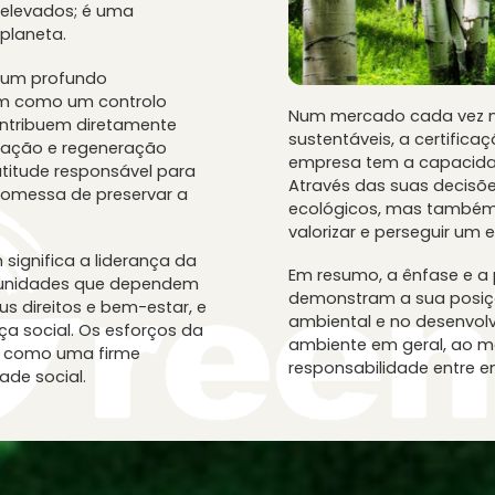
 elevados; é uma
planeta.
a um profundo
bem como um controlo
Num mercado cada vez m
ontribuem diretamente
sustentáveis, a certific
ração e regeneração
empresa tem a capacida
titude responsável para
Através das suas decisõ
romessa de preservar a
ecológicos, mas também 
valorizar e perseguir um e
significa a liderança da
Em resumo, a ênfase e a 
munidades que dependem
demonstram a sua posição
us direitos e bem-estar, e
ambiental e no desenvolvi
 social. Os esforços da
ambiente em geral, ao 
a como uma firme
responsabilidade entre 
ade social.