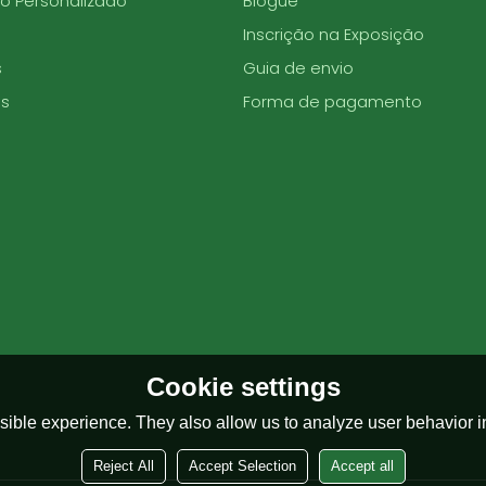
o Personalizado
Blogue
Inscrição na Exposição
s
Guia de envio
s
Forma de pagamento
Cookie settings
ible experience. They also allow us to analyze user behavior in
Reject All
Accept Selection
Accept all