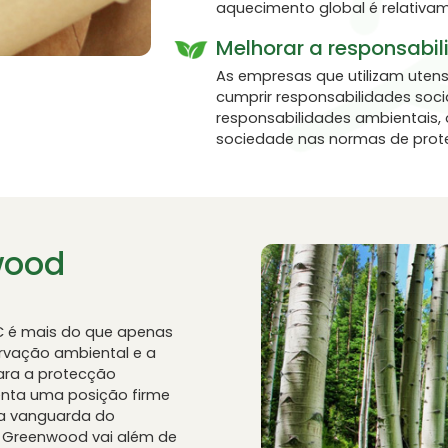
aquecimento global é relativa
Melhorar a responsabil
As empresas que utilizam uten
cumprir responsabilidades soc
responsabilidades ambientais,
sociedade nas normas de prot
wood
C é mais do que apenas
rvação ambiental e a
para a protecção
enta uma posição firme
 a vanguarda do
e Greenwood vai além de