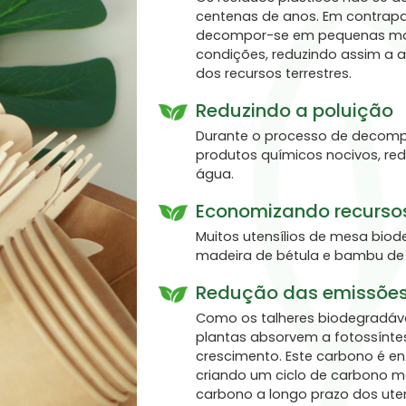
centenas de anos. Em contrapa
decompor-se em pequenas molé
condições, reduzindo assim a 
dos recursos terrestres.
Reduzindo a poluição
Durante o processo de decompo
produtos químicos nocivos, red
água.
Economizando recurso
Muitos utensílios de mesa biod
madeira de bétula e bambu de 
Redução das emissões 
Como os talheres biodegradávei
plantas absorvem a fotossínte
crescimento. Este carbono é e
criando um ciclo de carbono 
carbono a longo prazo dos uten