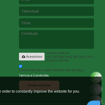
Suporta apenas
.rar/.zip/.jpg/.png/.gif/.doc/.xls/.pdf,
Acessórios
máximo de 20M
Concorda em usar termos de serviço,
Termos e Condições
Envie notícia
 order to constantly improve the website for you.