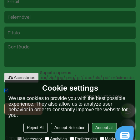
Suporta apenas
.rar/.zip/.jpg/.png/.gif/.doc/.xls/.pdf, máximo de
Acessórios
20M
Cookie settings
Concorda em usar termos de serviço,
Termos e Condições
We use cookies to provide you with the best possible
experience. They also allow us to analyze user
Envie notícia
behavior in order to constantly improve the website for
you.
Reject All
Accept Selection
Accept all
Copyright © 2026
Greenwood (Dalian) Industrial Co., Ltd.
Support By
Necessary
Analytics
Preferences
Marketing