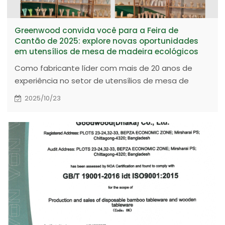
Greenwood convida você para a Feira de
Cantão de 2025: explore novas oportunidades
em utensílios de mesa de madeira ecológicos
Como fabricante líder com mais de 20 anos de
experiência no setor de utensílios de mesa de
madeira biodegradáveis, a Greenwood está
2025/10/23
totalmente preparada para se reunir
pessoalmente com parceiros globais e colegas do
setor no estande 15.4B41 no Complexo da Feira de
Cantão, com o objetivo de discutir o novo futuro do
setor de buffet ecologicamente correto.