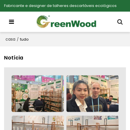
Fabricante e designer de talheres descartáveis ecológicos
casa
/
tudo
Notícia