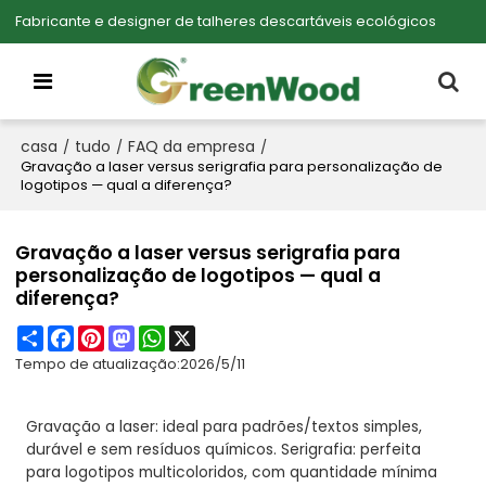
Fabricante e designer de talheres descartáveis ecológicos
casa
tudo
FAQ da empresa
/
/
/
Gravação a laser versus serigrafia para personalização de
logotipos — qual a diferença?
Gravação a laser versus serigrafia para
personalização de logotipos — qual a
diferença?
Share
Facebook
Pinterest
Mastodon
WhatsApp
X
Tempo de atualização:
2026/5/11
Gravação a laser: ideal para padrões/textos simples,
durável e sem resíduos químicos. Serigrafia: perfeita
para logotipos multicoloridos, com quantidade mínima